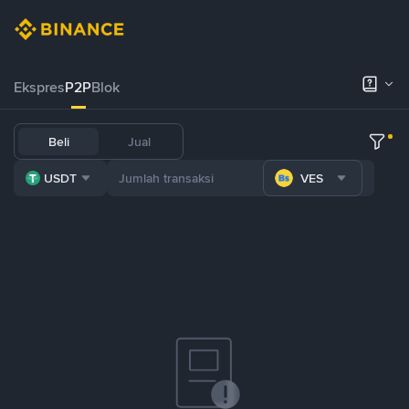
Ekspres
P2P
Blok
Beli
Jual
USDT
VES