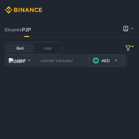
Ekspres
P2P
Beli
Jual
USDT
AED