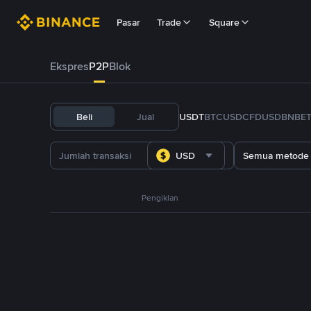
Pasar
Trade
Square
Ekspres
P2P
Blok
Beli
Jual
USDT
BTC
USDC
FDUSD
BNB
E
USD
Semua metode
Pengiklan