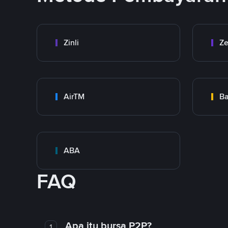
Zinli
Ze
AirTM
Ba
ABA
FAQ
Apa itu bursa P2P?
1