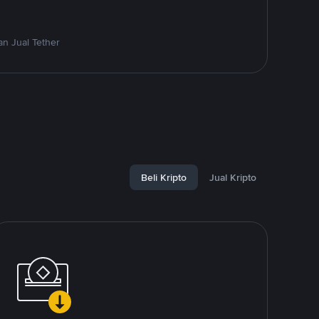
n Jual Tether
Beli Kripto
Jual Kripto