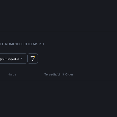
TH
TRUMP
1000CHEEMS
TST
 pembayaran
Harga
Tersedia/Limit Order