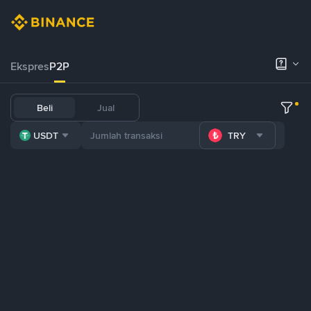
Ekspres
P2P
Beli
Jual
USDT
TRY