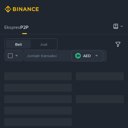
Ekspres
P2P
Beli
Jual
AED