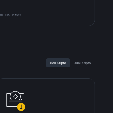
n Jual Tether
Beli Kripto
Jual Kripto