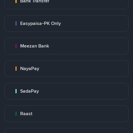
Bank Transfer
Easypaisa-PK Only
Meezan Bank
NayaPay
SadaPay
Raast