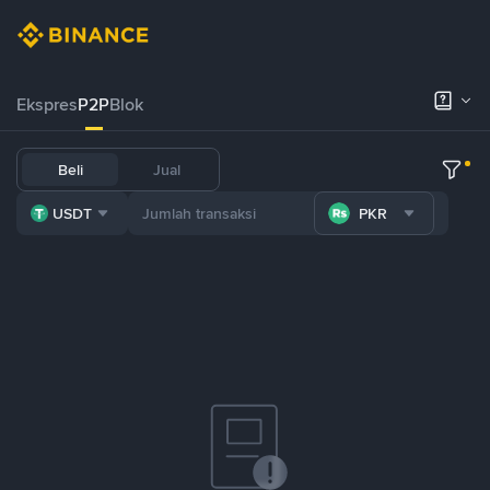
Ekspres
P2P
Blok
Beli
Jual
USDT
PKR