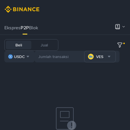
Ekspres
P2P
Blok
Beli
Jual
USDC
VES