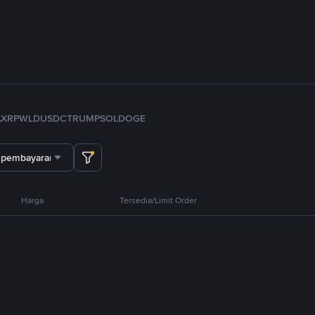
A
XRP
WLD
USDC
TRUMP
SOL
DOGE
 pembayaran
Harga
Tersedia/Limit Order