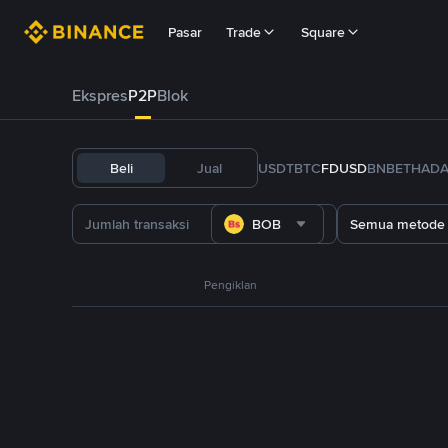
Pasar
Trade
Square
Ekspres
P2P
Blok
Beli
Jual
USDT
BTC
FDUSD
BNB
ETH
AD
BOB
Semua metode
Pengiklan