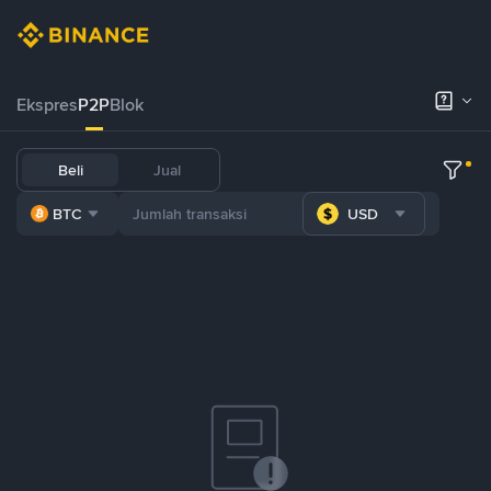
Ekspres
P2P
Blok
Beli
Jual
BTC
USD