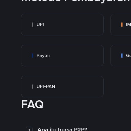
UPI
I
Paytm
Go
UPI-PAN
FAQ
Apa itu bursa P2P?
1