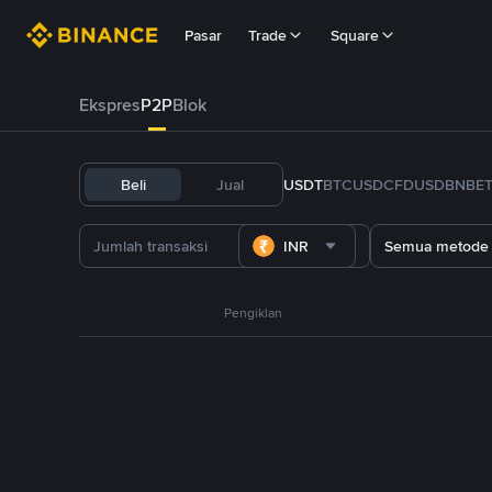
Pasar
Trade
Square
Ekspres
P2P
Blok
Beli
Jual
USDT
BTC
USDC
FDUSD
BNB
E
INR
Semua metode
Pengiklan