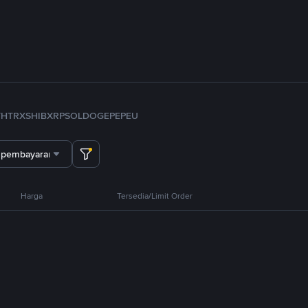
TH
TRX
SHIB
XRP
SOL
DOGE
PEPE
U
 pembayaran
Harga
Tersedia/Limit Order