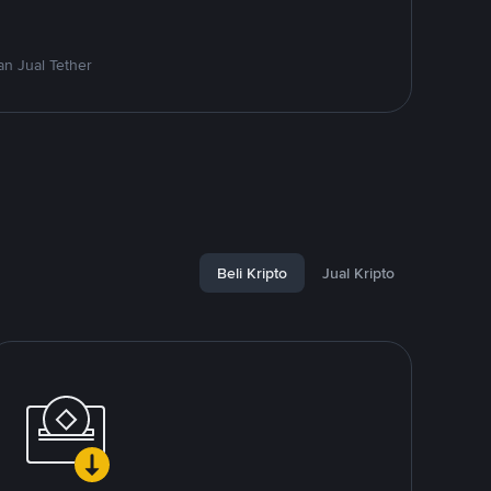
n Jual Tether
Beli Kripto
Jual Kripto