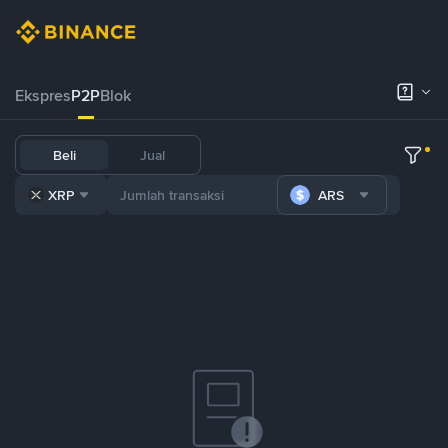
Ekspres
P2P
Blok
Beli
Jual
XRP
ARS