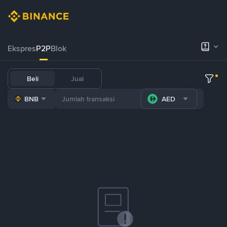
Ekspres
P2P
Blok
Beli
Jual
BNB
AED