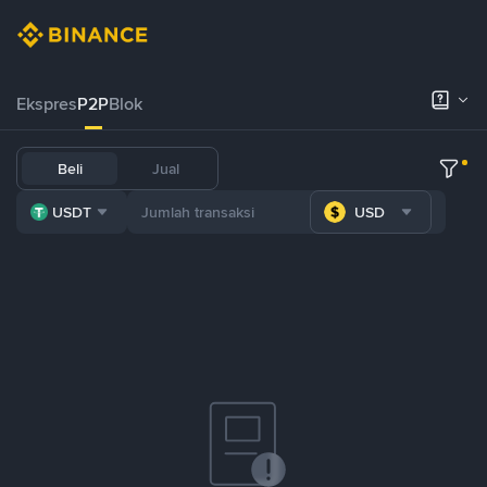
Ekspres
P2P
Blok
Beli
Jual
USDT
USD