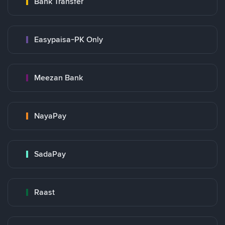
Bank Transfer
Easypaisa-PK Only
Meezan Bank
NayaPay
SadaPay
Raast