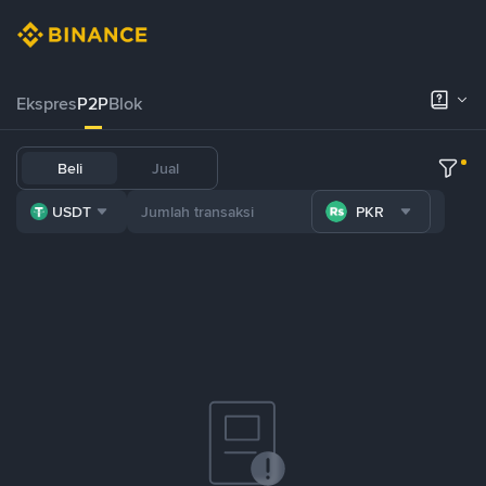
Ekspres
P2P
Blok
Beli
Jual
USDT
PKR