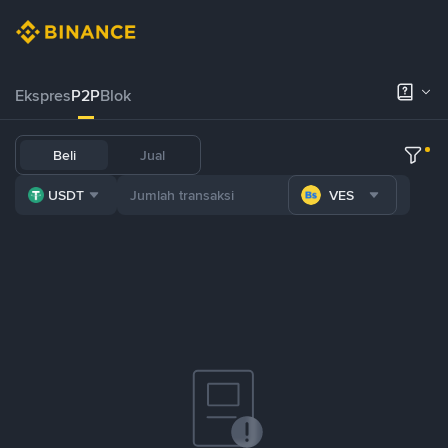
Ekspres
P2P
Blok
Beli
Jual
USDT
VES