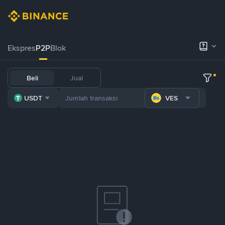
Ekspres
P2P
Blok
Beli
Jual
USDT
VES