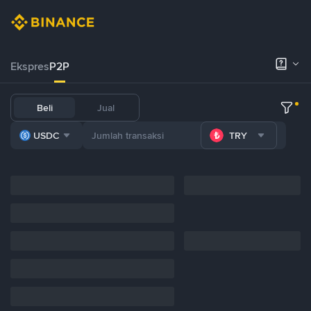
Ekspres
P2P
Beli
Jual
USDC
TRY