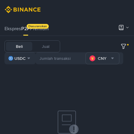
Diasuransikan
Ekspres
P2P
Premium
Beli
Jual
USDC
CNY