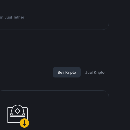
n Jual Tether
Beli Kripto
Jual Kripto