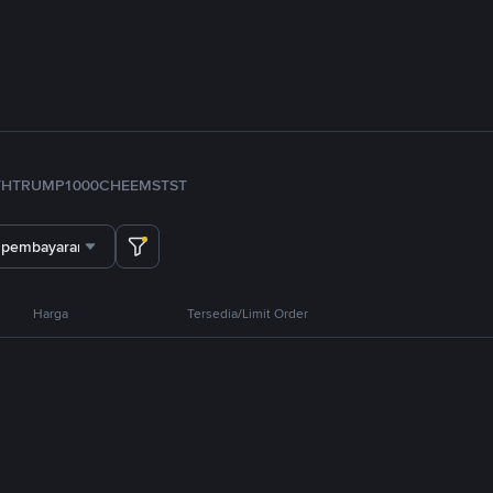
TH
TRUMP
1000CHEEMS
TST
 pembayaran
Harga
Tersedia/Limit Order