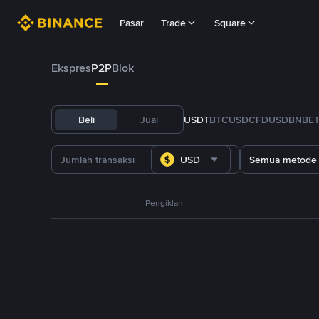
Pasar
Trade
Square
Ekspres
P2P
Blok
Beli
Jual
USDT
BTC
USDC
FDUSD
BNB
E
USD
Semua metode
Pengiklan