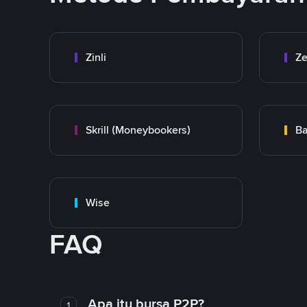
Zinli
Ze
Skrill (Moneybookers)
Ba
Wise
FAQ
Apa itu bursa P2P?
1