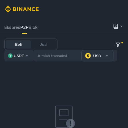
Ekspres
P2P
Blok
Beli
Jual
USDT
USD