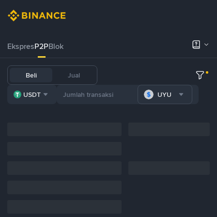
Ekspres
P2P
Blok
Beli
Jual
USDT
UYU