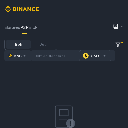
Ekspres
P2P
Blok
Beli
Jual
BNB
USD