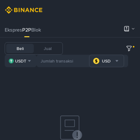
Ekspres
P2P
Blok
Beli
Jual
USDT
USD