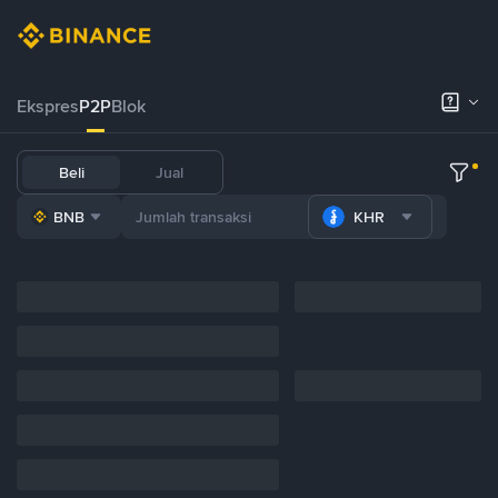
Ekspres
P2P
Blok
Beli
Jual
BNB
KHR