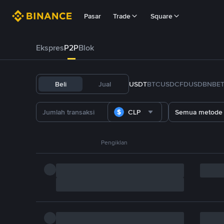
Pasar
Trade
Square
Ekspres
P2P
Blok
Beli
Jual
USDT
BTC
USDC
FDUSD
BNB
E
CLP
Semua metode
Pengiklan