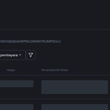
TH
DOGE
ADA
XRP
WLD
MXN
TRUMP
SOL
U
 pembayaran
Harga
Tersedia/Limit Order