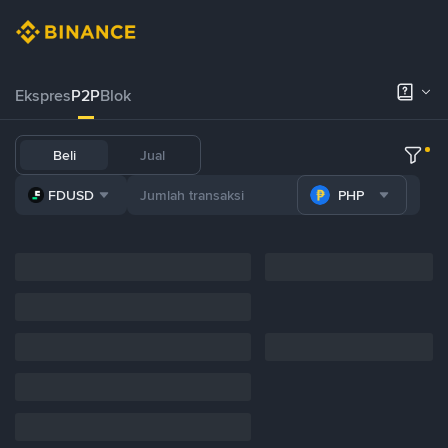
Ekspres
P2P
Blok
Beli
Jual
FDUSD
PHP