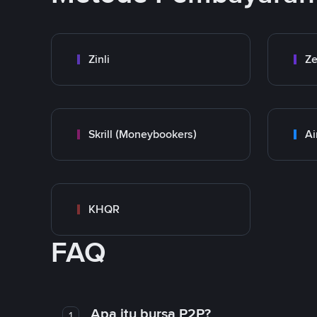
Zinli
Ze
Skrill (Moneybookers)
Ai
KHQR
FAQ
Apa itu bursa P2P?
1