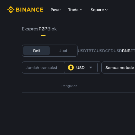
Pasar
Trade
Square
Ekspres
P2P
Blok
Beli
Jual
USDT
BTC
USDC
FDUSD
BNB
E
USD
Semua metode
Pengiklan