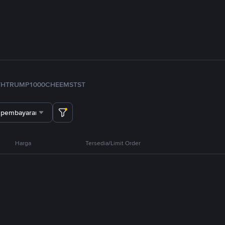
TH
TRUMP
1000CHEEMS
TST
 pembayaran
Harga
Tersedia/Limit Order