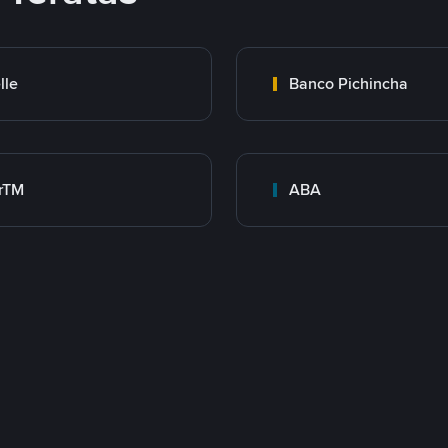
lle
Banco Pichincha
rTM
ABA