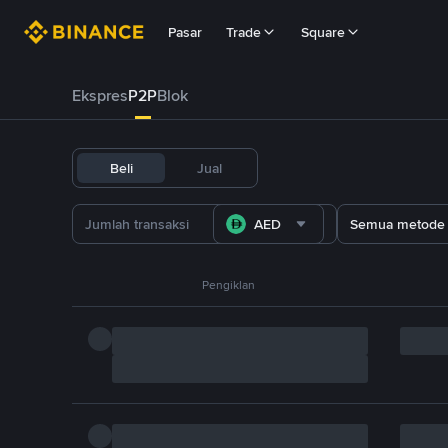
Pasar
Trade
Square
Ekspres
P2P
Blok
Beli
Jual
AED
Semua metode
Pengiklan