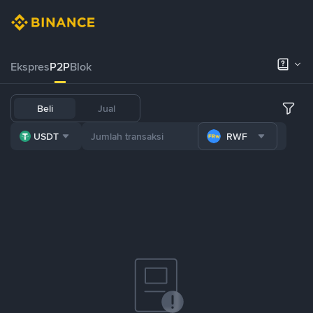
Ekspres
P2P
Blok
Beli
Jual
USDT
RWF