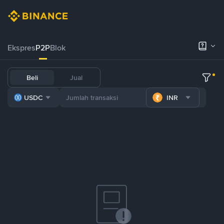
Ekspres
P2P
Blok
Beli
Jual
USDC
INR