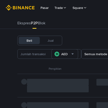
Pasar
Trade
Square
Ekspres
P2P
Blok
Beli
Jual
AED
Semua metode
Pengiklan