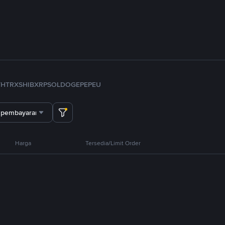
TH
TRX
SHIB
XRP
SOL
DOGE
PEPE
U
 pembayaran
Harga
Tersedia/Limit Order