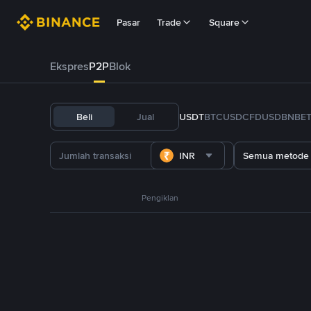
Pasar
Trade
Square
Ekspres
P2P
Blok
Beli
Jual
USDT
BTC
USDC
FDUSD
BNB
E
INR
Semua metode
Pengiklan