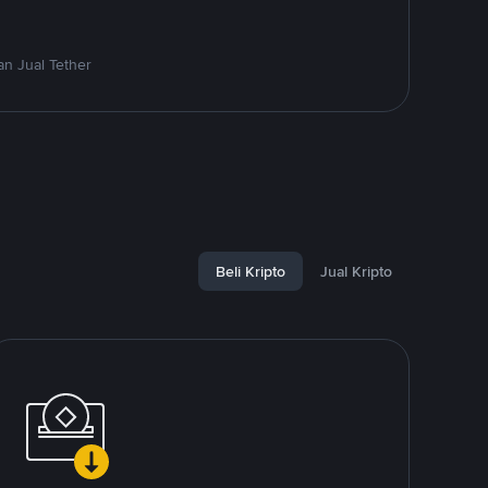
n Jual Tether
Beli Kripto
Jual Kripto