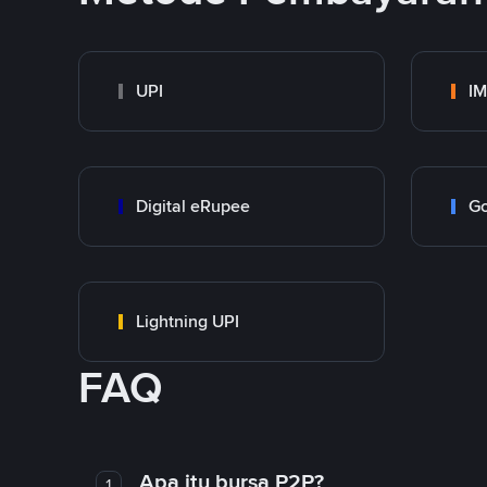
UPI
I
Digital eRupee
Go
Lightning UPI
FAQ
Apa itu bursa P2P?
1