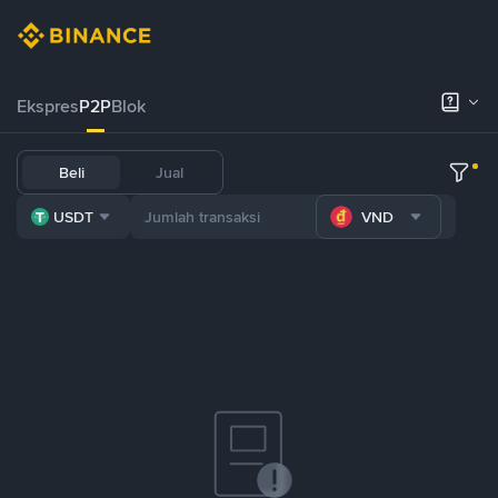
Ekspres
P2P
Blok
Beli
Jual
USDT
VND