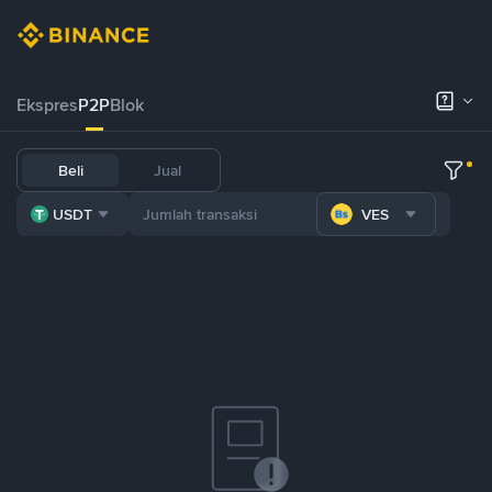
Ekspres
P2P
Blok
Beli
Jual
USDT
VES