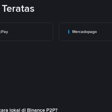
Teratas
cPay
Mercadopago
ara lokal di Binance P2P?