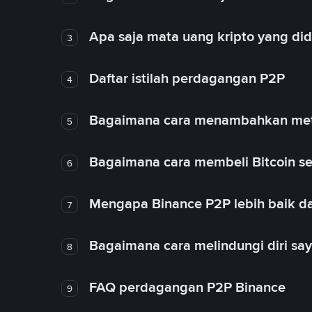
Apa saja mata uang kripto yang d
3
Daftar istilah perdagangan P2P
4
Bagaimana cara menambahkan met
5
Bagaimana cara membeli Bitcoin se
6
Mengapa Binance P2P lebih baik da
7
Bagaimana cara melindungi diri sa
8
FAQ perdagangan P2P Binance
9