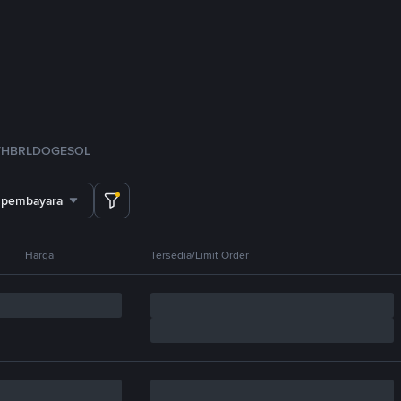
TH
BRL
DOGE
SOL
 pembayaran
Harga
Tersedia/Limit Order