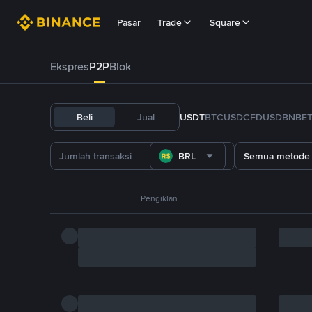
Pasar
Trade
Square
Ekspres
P2P
Blok
Beli
Jual
USDT
BTC
USDC
FDUSD
BNB
E
BRL
Semua metode
Pengiklan