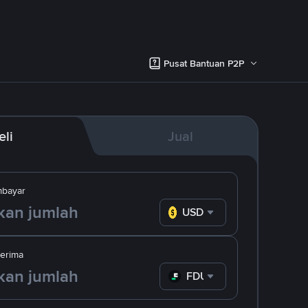
Pusat Bantuan P2P
eli
Jual
bayar
USD
erima
FDUSD