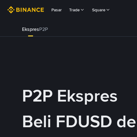
Pasar
Trade
Square
Ekspres
P2P
P2P Ekspres
Beli FDUSD d