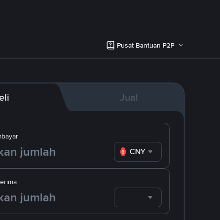
Pusat Bantuan P2P
eli
Jual
bayar
CNY
erima