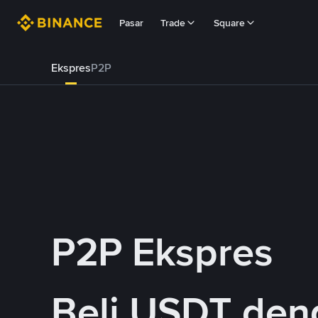
Pasar
Trade
Square
Ekspres
P2P
P2P Ekspres
Beli USDT de