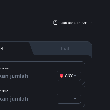
Pusat Bantuan P2P
eli
Jual
bayar
CNY
erima