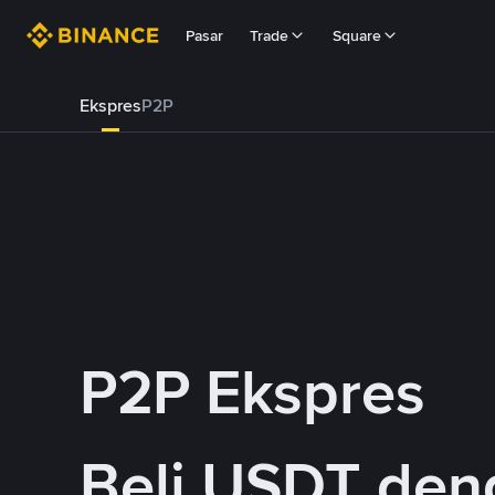
Pasar
Trade
Square
Ekspres
P2P
P2P Ekspres
Beli USDT de