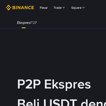
Pasar
Trade
Square
Ekspres
P2P
P2P Ekspres
Beli USDT de