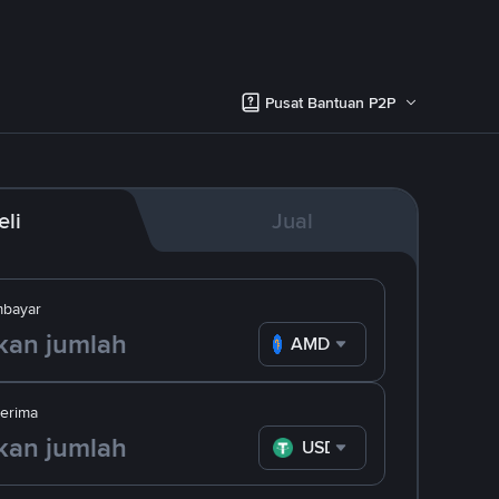
Pusat Bantuan P2P
eli
Jual
bayar
AMD
erima
USDT