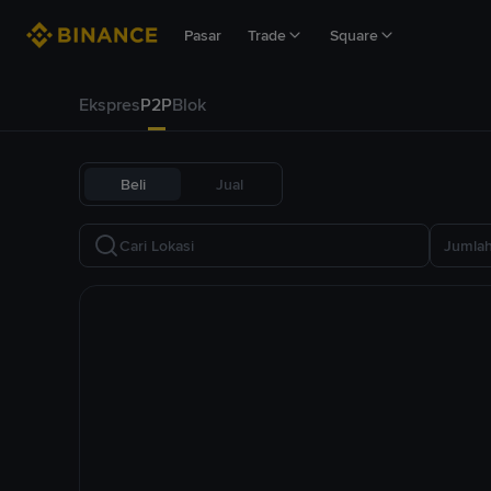
Pasar
Trade
Square
Ekspres
P2P
Blok
Beli
Jual