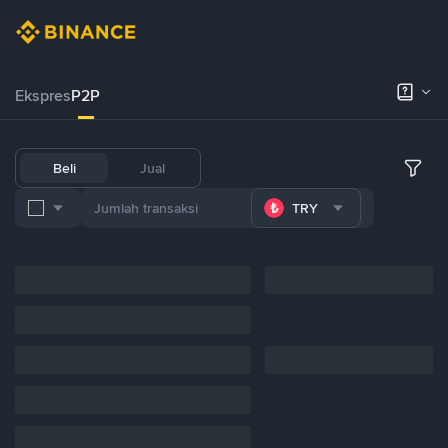
Ekspres
P2P
Beli
Jual
TRY