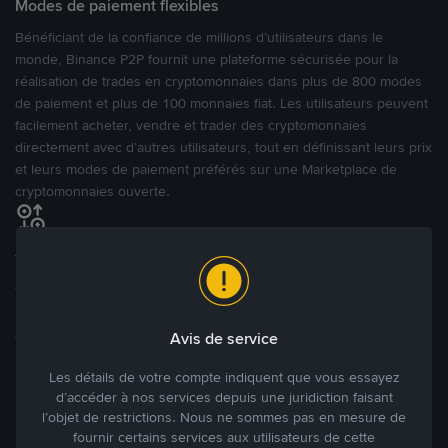
Modes de paiement flexibles
Bénéficiant de la confiance de millions d’utilisateurs dans le
monde, Binance P2P fournit une plateforme sécurisée pour la
réalisation de trades en cryptomonnaies dans plus de 800 modes
de paiement et plus de 100 monnaies fiat. Les utilisateurs peuvent
facilement acheter, vendre et trader des cryptomonnaies
directement avec d’autres utilisateurs, tout en définissant leurs prix
et leurs modes de paiement préférés sur une Marketplace de
cryptomonnaies ouverte.
Tradez à des prix avantageux pour vous
Tradez des cryptos en étant libres d’acheter et de vendre à votre
prix. Achetez ou vendez à partir des offres existantes, ou créez
des annonces commerciales pour fixer vos propres prix.
Avis de service
Blog P2P
Voir plus
Les détails de votre compte indiquent que vous essayez
d’accéder à nos services depuis une juridiction faisant
Principaux modes de paiement
l’objet de restrictions. Nous ne sommes pas en mesure de
fournir certains services aux utilisateurs de cette