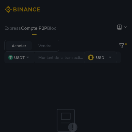
Express
Compte P2P
Bloc
Acheter
Vendre
USDT
USD