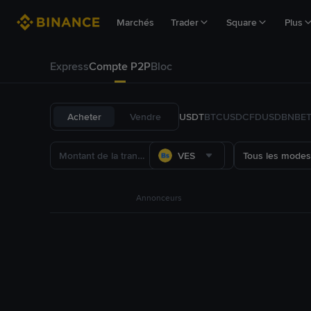
Marchés
Trader
Square
Plus
Express
Compte P2P
Bloc
Acheter
Vendre
USDT
BTC
USDC
FDUSD
BNB
E
VES
Tous les modes
Annonceurs