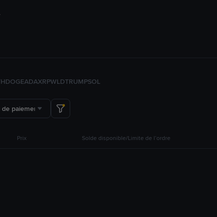
TH
DOGE
ADA
XRP
WLD
TRUMP
SOL
 de paiement
Prix
Solde disponible/Limite de l’ordre