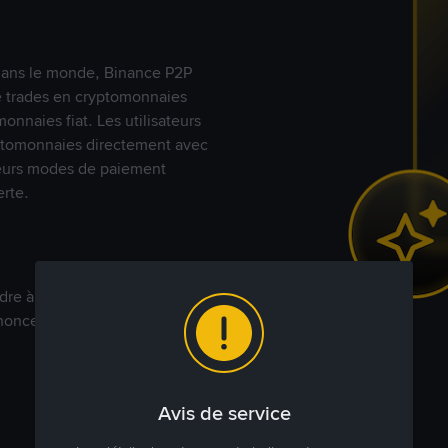
s dans le monde, Binance P2P
de trades en cryptomonnaies
nnaies fiat. Les utilisateurs
yptomonnaies directement avec
t leurs modes de paiement
rte.
dre à votre prix. Achetez ou
annonces commerciales pour
Avis de service