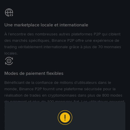
Une marketplace locale et internationale
À l’encontre des nombreuses autres plateformes P2P qui ciblent
des marchés spécifiques, Binance P2P offre une expérience de
trading véritablement internationale grâce à plus de 70 monnaies
locales.
Modes de paiement flexibles
Bénéficiant de la confiance de millions d’utilisateurs dans le
monde, Binance P2P fournit une plateforme sécurisée pour la
réalisation de trades en cryptomonnaies dans plus de 800 modes
de paiement et plus de 100 monnaies fiat. Les utilisateurs peuvent
facilement acheter, vendre et trader des cryptomonnaies
directement avec d’autres utilisateurs, tout en définissant leurs prix
et leurs modes de paiement préférés sur une Marketplace de
cryptomonnaies ouverte.