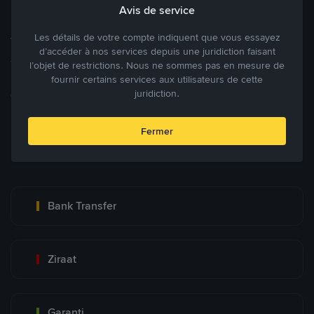
Avis de service
Les détails de votre compte indiquent que vous essayez
Tradez à des prix avantageux pour vous
d’accéder à nos services depuis une juridiction faisant
Tradez des cryptos en étant libres d’acheter et de vendre à votre
l’objet de restrictions. Nous ne sommes pas en mesure de
fournir certains services aux utilisateurs de cette
prix. Achetez ou vendez à partir des offres existantes, ou créez
juridiction.
des annonces commerciales pour fixer vos propres prix.
Blog P2P
Voir plus
Fermer
Principaux modes de paiement
Bank Transfer
Ziraat
Garanti