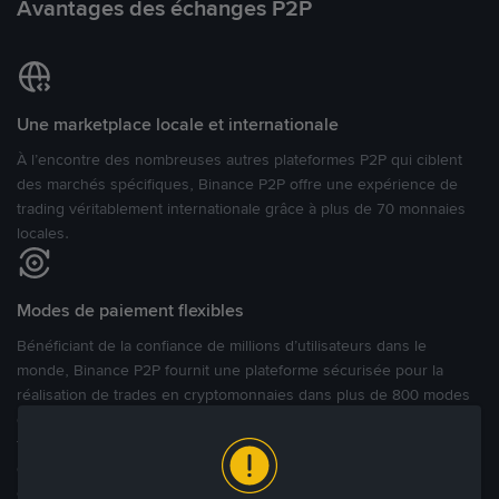
Avantages des échanges P2P
Une marketplace locale et internationale
À l’encontre des nombreuses autres plateformes P2P qui ciblent
des marchés spécifiques, Binance P2P offre une expérience de
trading véritablement internationale grâce à plus de 70 monnaies
locales.
Modes de paiement flexibles
Bénéficiant de la confiance de millions d’utilisateurs dans le
monde, Binance P2P fournit une plateforme sécurisée pour la
réalisation de trades en cryptomonnaies dans plus de 800 modes
de paiement et plus de 100 monnaies fiat. Les utilisateurs peuvent
facilement acheter, vendre et trader des cryptomonnaies
directement avec d’autres utilisateurs, tout en définissant leurs prix
et leurs modes de paiement préférés sur une Marketplace de