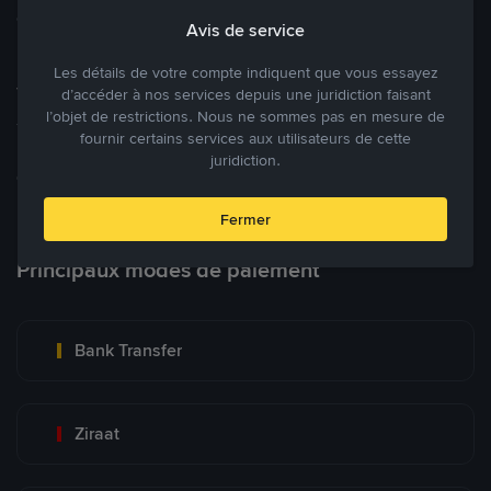
cryptomonnaies ouverte.
Avis de service
Les détails de votre compte indiquent que vous essayez
Tradez à des prix avantageux pour vous
d’accéder à nos services depuis une juridiction faisant
l’objet de restrictions. Nous ne sommes pas en mesure de
Tradez des cryptos en étant libres d’acheter et de vendre à votre
fournir certains services aux utilisateurs de cette
prix. Achetez ou vendez à partir des offres existantes, ou créez
juridiction.
des annonces commerciales pour fixer vos propres prix.
Blog P2P
Voir plus
Fermer
Principaux modes de paiement
Bank Transfer
Ziraat