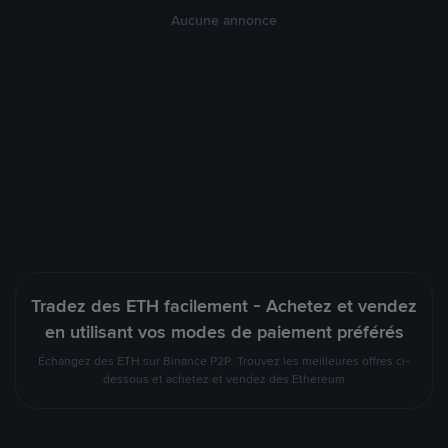
Aucune annonce
Tradez des ETH facilement - Achetez et vendez
en utilisant vos modes de paiement préférés
Échangez des ETH sur Binance P2P. Trouvez les meilleures offres ci-
dessous et achetez et vendez des Ethereum