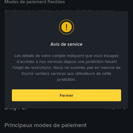
Modes de paiement flexibles
Bénéficiant de la confiance de millions d’utilisateurs dans le
monde, Binance P2P fournit une plateforme sécurisée pour la
réalisation de trades en cryptomonnaies dans plus de 800 modes
de paiement et plus de 100 monnaies fiat. Les utilisateurs peuvent
facilement acheter, vendre et trader des cryptomonnaies
directement avec d’autres utilisateurs, tout en définissant leurs prix
Avis de service
et leurs modes de paiement préférés sur une Marketplace de
Les détails de votre compte indiquent que vous essayez
cryptomonnaies ouverte.
d’accéder à nos services depuis une juridiction faisant
l’objet de restrictions. Nous ne sommes pas en mesure de
fournir certains services aux utilisateurs de cette
Tradez à des prix avantageux pour vous
juridiction.
Tradez des cryptos en étant libres d’acheter et de vendre à votre
prix. Achetez ou vendez à partir des offres existantes, ou créez
Fermer
des annonces commerciales pour fixer vos propres prix.
Blog P2P
Voir plus
Principaux modes de paiement