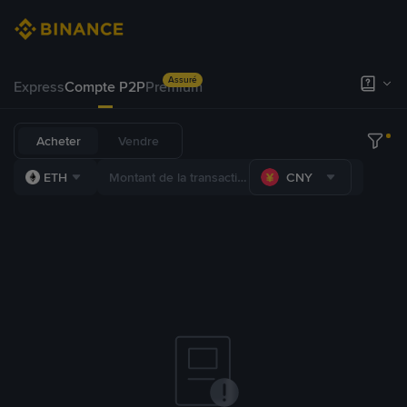
Assuré
Express
Compte P2P
Premium
Acheter
Vendre
ETH
CNY