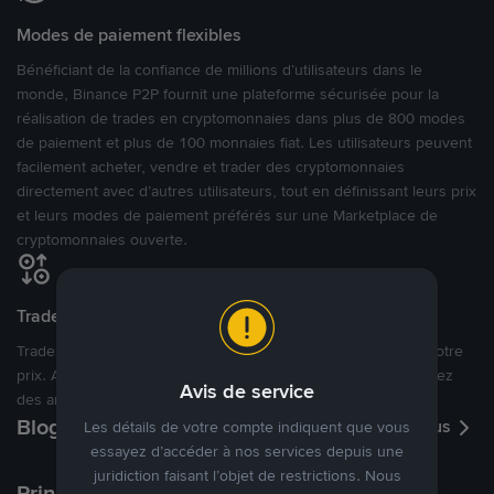
Modes de paiement flexibles
Bénéficiant de la confiance de millions d’utilisateurs dans le
monde, Binance P2P fournit une plateforme sécurisée pour la
réalisation de trades en cryptomonnaies dans plus de 800 modes
de paiement et plus de 100 monnaies fiat. Les utilisateurs peuvent
facilement acheter, vendre et trader des cryptomonnaies
directement avec d’autres utilisateurs, tout en définissant leurs prix
et leurs modes de paiement préférés sur une Marketplace de
cryptomonnaies ouverte.
Tradez à des prix avantageux pour vous
Tradez des cryptos en étant libres d’acheter et de vendre à votre
prix. Achetez ou vendez à partir des offres existantes, ou créez
Avis de service
des annonces commerciales pour fixer vos propres prix.
Blog P2P
Voir plus
Les détails de votre compte indiquent que vous
essayez d’accéder à nos services depuis une
juridiction faisant l’objet de restrictions. Nous
Principaux modes de paiement