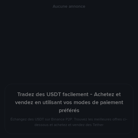
Aucune annonce
Tradez des USDT facilement - Achetez et
vendez en utilisant vos modes de paiement
préférés
Échangez des USDT sur Binance P2P. Trouvez les meilleures offres ci-
dessous et achetez et vendez des Tether