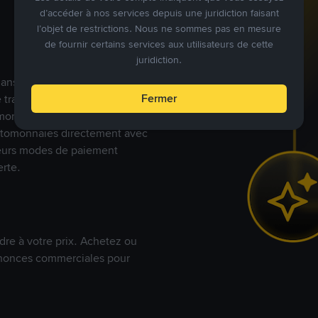
d’accéder à nos services depuis une juridiction faisant
l’objet de restrictions. Nous ne sommes pas en mesure
de fournir certains services aux utilisateurs de cette
juridiction.
s dans le monde, Binance P2P
Fermer
de trades en cryptomonnaies
nnaies fiat. Les utilisateurs
yptomonnaies directement avec
t leurs modes de paiement
rte.
dre à votre prix. Achetez ou
annonces commerciales pour