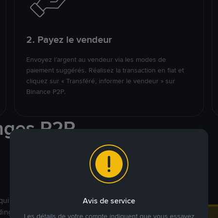
2. Payez le vendeur
Envoyez l’argent au vendeur via les modes de
paiement suggérés. Réalisez la transaction en fiat et
cliquez sur « Transféré, informer le vendeur » sur
Binance P2P.
nges P2P
qui ciblent des marchés
Avis de service
ding véritablement
Les détails de votre compte indiquent que vous essayez