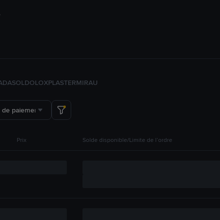
ADA
SOL
DOLO
XPL
ASTER
MIRA
U
 de paiement
Prix
Solde disponible/Limite de l’ordre