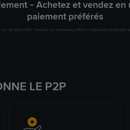
lement - Achetez et vendez en u
paiement préférés
ur Binance P2P. Trouvez les meilleures offres ci-dessous et achetez 
NNE LE P2P