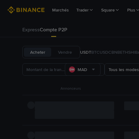
Marchés
Trader
Square
Plus
Express
Compte P2P
Acheter
Vendre
USDT
BTC
USDC
BNB
ETH
SHIB
MAD
Tous les modes
Annonceurs