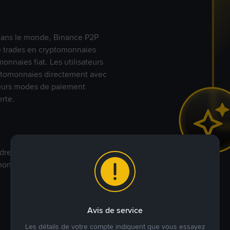
s dans le monde, Binance P2P
de trades en cryptomonnaies
nnaies fiat. Les utilisateurs
yptomonnaies directement avec
t leurs modes de paiement
rte.
dre à votre prix. Achetez ou
annonces commerciales pour
Avis de service
Les détails de votre compte indiquent que vous essayez