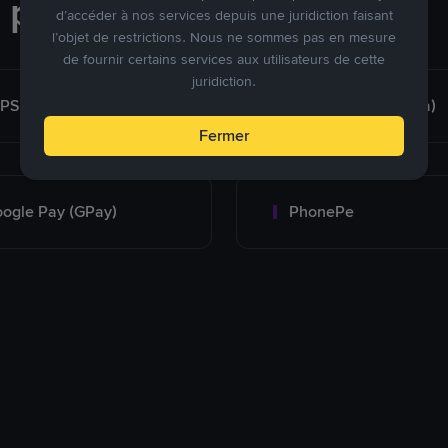
e paiement
d’accéder à nos services depuis une juridiction faisant
l’objet de restrictions. Nous ne sommes pas en mesure
de fournir certains services aux utilisateurs de cette
juridiction.
MPS
Bank Transfer (India)
Fermer
ogle Pay (GPay)
PhonePe