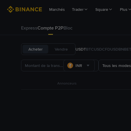
Marchés
Trader
Square
Plus
Express
Compte P2P
Bloc
Acheter
Vendre
USDT
BTC
USDC
FDUSD
BNB
E
INR
Tous les modes
Annonceurs