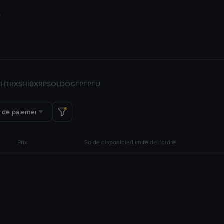
TH
TRX
SHIB
XRP
SOL
DOGE
PEPE
U
 de paiement
Prix
Solde disponible/Limite de l’ordre